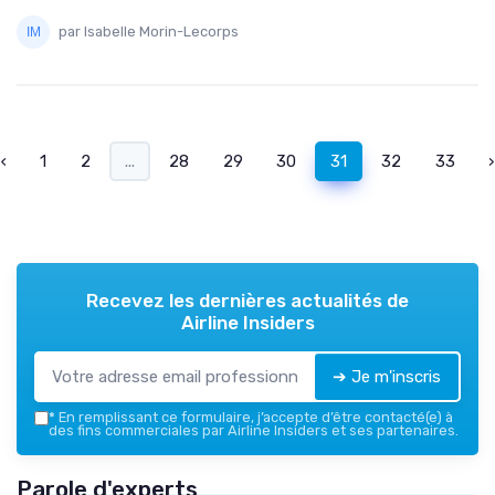
par Isabelle Morin-Lecorps
‹
1
2
...
28
29
30
31
32
33
›
Recevez les dernières actualités de
Airline Insiders
➔ Je m'inscris
*
En remplissant ce formulaire, j’accepte d’être contacté(e) à
des fins commerciales par Airline Insiders et ses partenaires.
Parole d'experts