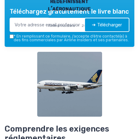
redéfinissent
l’aéronautique
Téléchargez gratuitement le livre blanc
➔ Télécharger
Airline Insiders — 2026
*
En remplissant ce formulaire, j’accepte d’être contacté(e) à
des fins commerciales par Airline Insiders et ses partenaires.
Comprendre les exigences
réglementaires