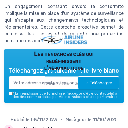
Un engagement constant envers la conformité
implique la mise en place d'un système de surveillance
qui s'adapte aux changements technologiques et
réglementaires. Cette approche proactive permet de
minimiser les risques et de garantir une protection
continue des données sensibles.
Les tendances clés qui
redéfinissent
l’aéronautique
Téléchargez gratuitement le livre blanc
➔ Télécharger
Airline Insiders — 2026
*
En remplissant ce formulaire, j’accepte d’être contacté(e) à
des fins commerciales par Airline Insiders et ses partenaires.
Publié le
08/11/2023
• Mis à jour le
11/10/2025