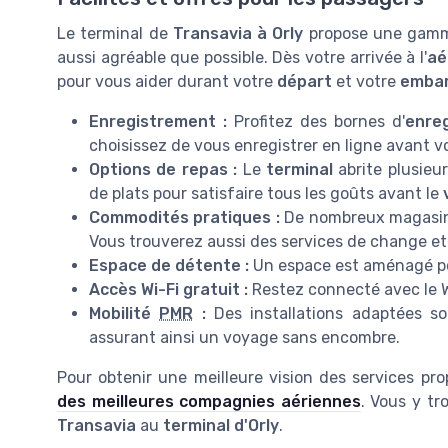
Le terminal de
Transavia à Orly
propose une gamme
aussi agréable que possible. Dès votre arrivée à l'
aé
pour vous aider durant votre
départ
et votre
emba
Enregistrement :
Profitez des bornes d'
enre
choisissez de vous enregistrer en ligne avant v
Options de repas :
Le
terminal
abrite plusieur
de plats pour satisfaire tous les goûts avant le
Commodités pratiques :
De nombreux magasins
Vous trouverez aussi des services de change et 
Espace de détente :
Un espace est aménagé po
Accès Wi-Fi gratuit :
Restez connecté avec le W
Mobilité
PMR
:
Des installations adaptées so
assurant ainsi un voyage sans encombre.
Pour obtenir une meilleure vision des services pr
des meilleures compagnies aériennes
. Vous y tr
Transavia
au
terminal d'Orly
.