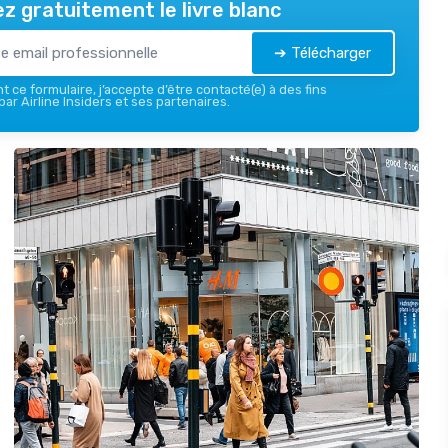
z gratuitement le livre blanc
➔ Télécharger
 ce formulaire, j’accepte d’être contacté(e) à des fins
ar Airline Insiders et ses partenaires.