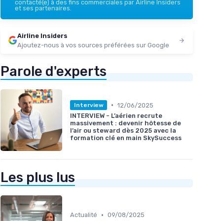
contacté(e) à des fins commerciales par Airline Insiders
et ses partenaires.
Airline Insiders
Ajoutez-nous à vos sources préférées sur Google
Parole d'experts
•
12/06/2025
Interview
INTERVIEW - L’aérien recrute
massivement : devenir hôtesse de
l’air ou steward dès 2025 avec la
formation clé en main SkySuccess
Les plus lus
•
Actualité
09/08/2025