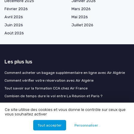
Décembre 2025
Janvier 2026
Février 2026
Mars 2026
Avril 2026
Mai 2026
Juin 2026
Juillet 2026
Août 2026
Les plus lus
Comment acheter un bagage supplémentaire en ligne avec Air Algérie
Comment vérifier votre réservation avec Air Algérie
Tout savoir sur la formation CCA chez Air France
Combien de temps dure le vol entre La Réunion et Paris ?
Comprendre le salaire d'un pilote chez easyJet
Ce site utilise des cookies et vous donne le contrôle sur ceux que
vous souhaitez activer
Les derniers articles
Tout accepter
Personnaliser
PureFlyt, Dragonfly, E-PILOTS : les systèmes d'IA embarquée qui