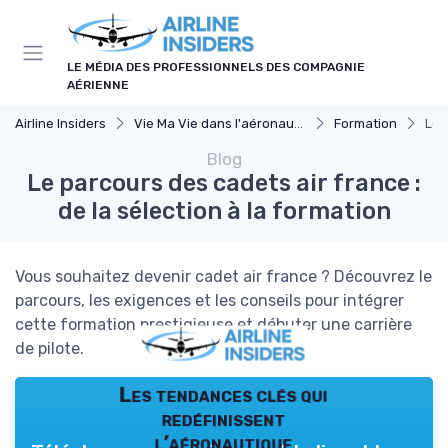
Panneau de gestion des cookies
LE MÉDIA DES PROFESSIONNELS DES COMPAGNIE
AÉRIENNE
Airline Insiders
Vie Ma Vie dans l'aéronautique
Formation
Le 
Blog
Le parcours des cadets air france :
de la sélection à la formation
Vous souhaitez devenir cadet air france ? Découvrez le
parcours, les exigences et les conseils pour intégrer
cette formation prestigieuse et débuter une carrière
de pilote.
Les tendances clés qui
redéfinissent
l’aéronautique