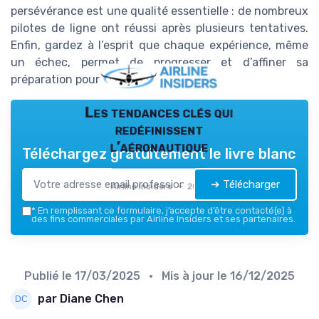
persévérance est une qualité essentielle : de nombreux
pilotes de ligne ont réussi après plusieurs tentatives.
Enfin, gardez à l’esprit que chaque expérience, même
un échec, permet de progresser et d’affiner sa
préparation pour une future sélection.
Les tendances clés qui
redéfinissent
l’aéronautique
Téléchargez gratuitement le livre blanc
➔ Télécharger
Airline Insiders — 2026
*
En remplissant ce formulaire, j’accepte d’être contacté(e) à
des fins commerciales par Airline Insiders et ses partenaires.
Publié le
17/03/2025
• Mis à jour le
16/12/2025
par Diane Chen