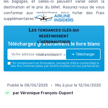
les
bagages
, et celles-ci peuvent varier selon la
destination et le prix du billet. Assurez-vous de vous
conformer aux restrictions pour éviter des frais
supplémentaires imprévus.
Les tendances clés qui
redéfinissent
l’aéronautique
Téléchargez gratuitement le livre blanc
➔ Télécharger
Airline Insiders — 2026
*
En remplissant ce formulaire, j’accepte d’être contacté(e) à
des fins commerciales par Airline Insiders et ses partenaires.
Publié le
08/06/2025
• Mis à jour le
12/06/2025
par Véronique François-Dupont