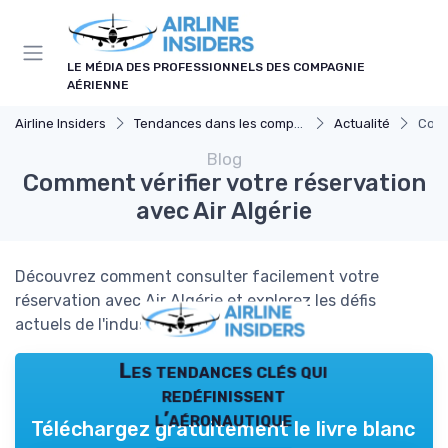
Panneau de gestion des cookies
LE MÉDIA DES PROFESSIONNELS DES COMPAGNIE
AÉRIENNE
Airline Insiders
Tendances dans les compagnies aériennes
Actualité
Comm
Blog
Comment vérifier votre réservation
avec Air Algérie
Découvrez comment consulter facilement votre
réservation avec Air Algérie et explorez les défis
actuels de l'industrie aérienne.
Les tendances clés qui
redéfinissent
l’aéronautique
Téléchargez gratuitement le livre blanc