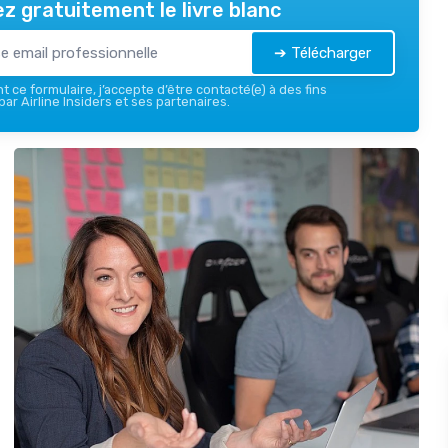
z gratuitement le livre blanc
➔ Télécharger
 ce formulaire, j’accepte d’être contacté(e) à des fins
ar Airline Insiders et ses partenaires.