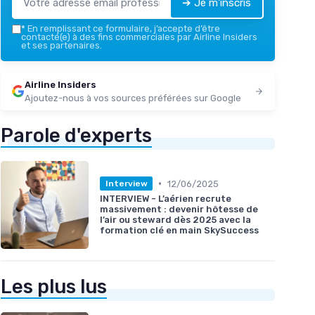
➔ Je m'inscris
*
En remplissant ce formulaire, j’accepte d’être
contacté(e) à des fins commerciales par Airline Insiders
et ses partenaires.
Airline Insiders
Ajoutez-nous à vos sources préférées sur Google
Parole d'experts
•
12/06/2025
Interview
INTERVIEW - L’aérien recrute
massivement : devenir hôtesse de
l’air ou steward dès 2025 avec la
formation clé en main SkySuccess
Les plus lus