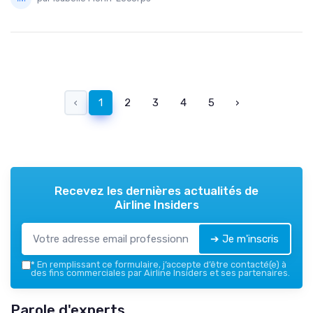
‹
1
2
3
4
5
›
Recevez les dernières actualités de
Airline Insiders
➔ Je m'inscris
*
En remplissant ce formulaire, j’accepte d’être contacté(e) à
des fins commerciales par Airline Insiders et ses partenaires.
Parole d'experts