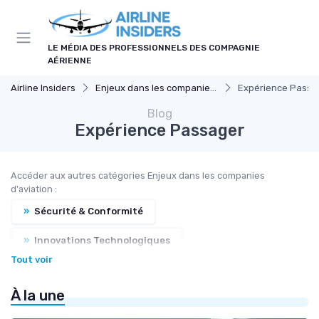
Panneau de gestion des cookies
LE MÉDIA DES PROFESSIONNELS DES COMPAGNIE
AÉRIENNE
Airline Insiders
Enjeux dans les companies d'aviation
Expérience Passa
Blog
Expérience Passager
Accéder aux autres catégories Enjeux dans les companies
d'aviation :
»
Sécurité & Conformité
»
Innovations Technologiques
Tout voir
»
Gestion Trafic Aérien
À la une
»
Formation & Compétences