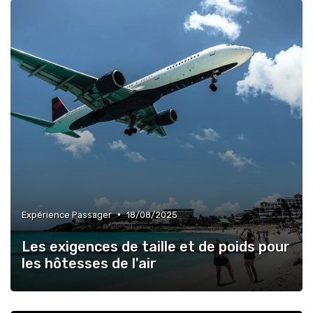
»
Optimisation Carburant
»
Maintenance & Entretien
»
Développement Durable
»
Gestion Coûts Opérationnels
»
Réglementations Internationales
•
Expérience Passager
18/08/2025
Les exigences de taille et de poids pour
les hôtesses de l'air