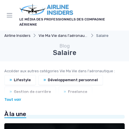
Panneau de gestion des cookies
LE MÉDIA DES PROFESSIONNELS DES COMPAGNIE
AÉRIENNE
Airline Insiders
Vie Ma Vie dans l'aéronautique
Salaire
Blog
Salaire
Accéder aux autres catégories Vie Ma Vie dans l'aéronautique :
»
Lifestyle
»
Développement personnel
»
Gestion de carrière
»
Freelance
Tout voir
»
Formation
»
Recrutement
À la une