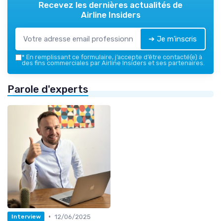
Recevez les dernières actualités de
Airline Insiders
➔ Je m'inscris
*
En remplissant ce formulaire, j’accepte d’être contacté(e) à
des fins commerciales par Airline Insiders et ses partenaires.
Parole d'experts
•
12/06/2025
Interview