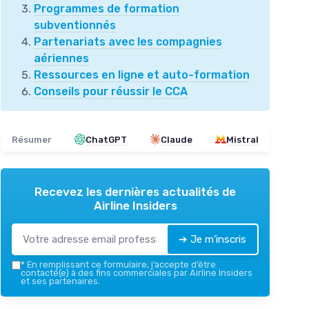
Programmes de formation
subventionnés
Partenariats avec les compagnies
aériennes
Ressources en ligne et auto-formation
Conseils pour réussir le CCA
Résumer
ChatGPT
Claude
Mistral
Recevez les dernières actualités de
Airline Insiders
➔ Je m'inscris
*
En remplissant ce formulaire, j’accepte d’être
contacté(e) à des fins commerciales par Airline Insiders
et ses partenaires.