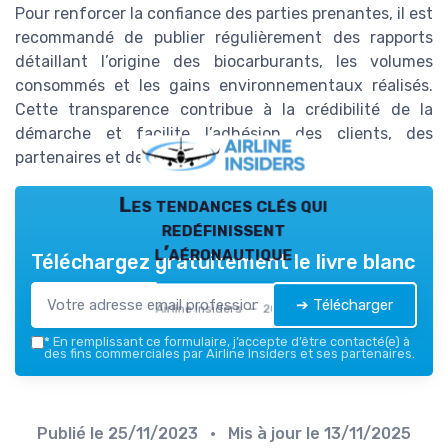
Pour renforcer la confiance des parties prenantes, il est
recommandé de publier régulièrement des rapports
détaillant l’origine des biocarburants, les volumes
consommés et les gains environnementaux réalisés.
Cette transparence contribue à la crédibilité de la
démarche et facilite l’adhésion des clients, des
partenaires et des régulateurs.
Les tendances clés qui
redéfinissent
l’aéronautique
Téléchargez gratuitement le livre blanc
➔ Télécharger
Airline Insiders — 2026
*
En remplissant ce formulaire, j’accepte d’être contacté(e) à
des fins commerciales par Airline Insiders et ses partenaires.
Publié le
25/11/2023
• Mis à jour le
13/11/2025