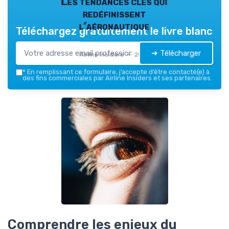
Les tendances clés qui
redéfinissent
l’aéronautique
Téléchargez gratuitement le livre blanc
➔ Télécharger
Airline Insiders — 2026
*
En remplissant ce formulaire, j’accepte d’être contacté(e) à
des fins commerciales par Airline Insiders et ses partenaires.
Comprendre les enjeux du