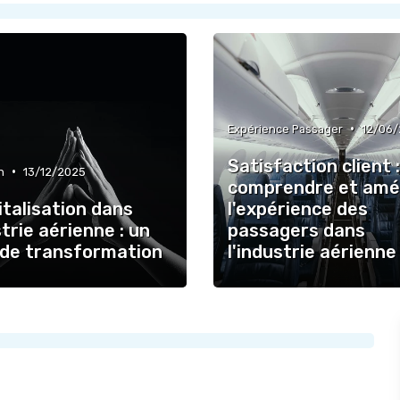
•
Expérience Passager
12/06
Satisfaction client :
•
n
13/12/2025
comprendre et amél
italisation dans
l'expérience des
strie aérienne : un
passagers dans
r de transformation
l'industrie aérienne