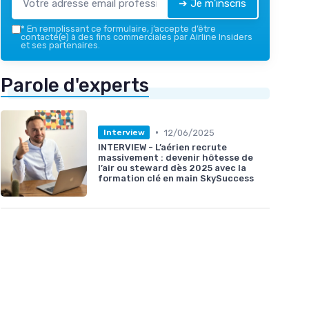
➔ Je m'inscris
*
En remplissant ce formulaire, j’accepte d’être
contacté(e) à des fins commerciales par Airline Insiders
et ses partenaires.
Parole d'experts
•
12/06/2025
Interview
INTERVIEW - L’aérien recrute
massivement : devenir hôtesse de
l’air ou steward dès 2025 avec la
formation clé en main SkySuccess