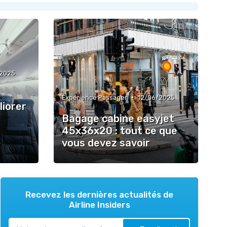
/2025
•
Expérience Passager
12/06/2025
iorer
Bagage cabine easyjet
45x36x20 : tout ce que
vous devez savoir
Recevez les dernières actualités de
Airline Insiders