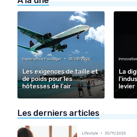
À la une
•
Expérience Passager
18/08/2025
Innovatio
Les exigences de taille et
La dig
de poids pour les
l'indu
hôtesses de l'air
levie
Les derniers articles
•
Lifestyle
30/11/2025