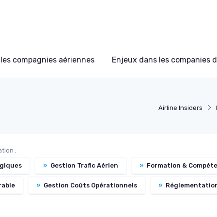
les compagnies aériennes
Enjeux dans les companies d
Airline Insiders
tion :
ogiques
»
Gestion Trafic Aérien
»
Formation & Compét
rable
»
Gestion Coûts Opérationnels
»
Réglementation