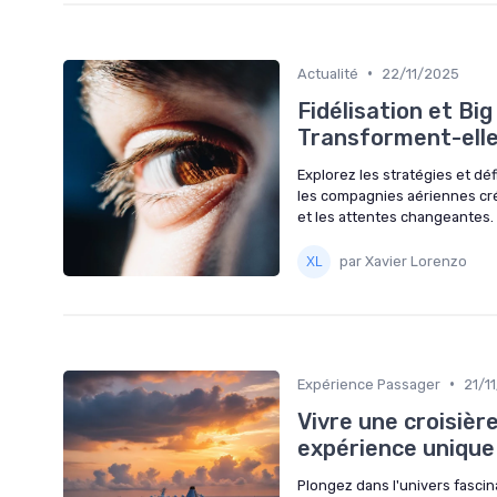
•
Actualité
22/11/2025
Fidélisation et Bi
Transforment-elle
Explorez les stratégies et dé
les compagnies aériennes cré
et les attentes changeantes.
par Xavier Lorenzo
•
Expérience Passager
21/1
Vivre une croisièr
expérience unique 
Plongez dans l'univers fascin