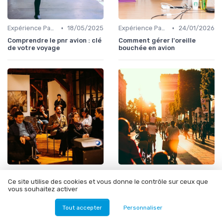
•
•
Expérience Passager
18/05/2025
Expérience Passager
24/01/2026
Comprendre le pnr avion : clé
Comment gérer l'oreille
de votre voyage
bouchée en avion
•
•
Dossiers
16/05/2025
Recrutement
05/12/2025
Ce site utilise des cookies et vous donne le contrôle sur ceux que
Tout savoir sur les bagages
Comment contacter le
vous souhaitez activer
avec Corsica Air
service client d'Air Algérie
par téléphone
Tout accepter
Personnaliser