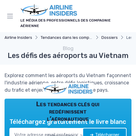
Panneau de gestion des cookies
LE MÉDIA DES PROFESSIONNELS DES COMPAGNIE
AÉRIENNE
Airline Insiders
Tendances dans les compagnies aériennes
Dossiers
Les 
Blog
Les défis des aéroports au Vietnam
Explorez comment les aéroports du Vietnam façonnent
l'industrie aérienne, entre défis logistiques, croissance
du trafic et enjeux économiques pour le pays.
Les tendances clés qui
redéfinissent
l’aéronautique
Téléchargez gratuitement le livre blanc
➔ Télécharger
Airline Insiders — 2026