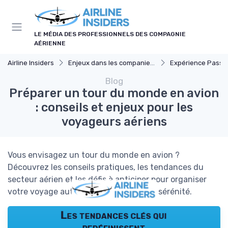
Panneau de gestion des cookies
LE MÉDIA DES PROFESSIONNELS DES COMPAGNIE
AÉRIENNE
Airline Insiders
Enjeux dans les companies d'aviation
Expérience Passa
Blog
Préparer un tour du monde en avion
: conseils et enjeux pour les
voyageurs aériens
Vous envisagez un tour du monde en avion ?
Découvrez les conseils pratiques, les tendances du
secteur aérien et les défis à anticiper pour organiser
votre voyage autour du globe en toute sérénité.
Les tendances clés qui
redéfinissent