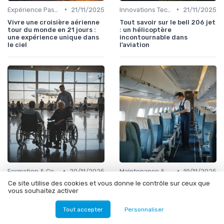
•
•
Expérience Passager
21/11/2025
Innovations Technologiques
21/11/2025
Vivre une croisière aérienne
Tout savoir sur le bell 206 jet
tour du monde en 21 jours :
: un hélicoptère
une expérience unique dans
incontournable dans
le ciel
l’aviation
•
•
Formation & Compétences
20/11/2025
Maintenance & Entretien
19/11/2025
Ce site utilise des cookies et vous donne le contrôle sur ceux que
Se former à l’assistance des
Le métier d’agent de
vous souhaitez activer
passagers à mobilité réduite
nettoyage avion : un rôle clé
dans l’aérien : enjeux et
dans l’industrie aérienne
pratiques
Tout accepter
Personnaliser