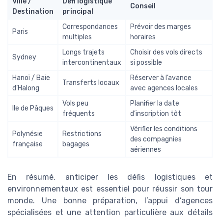
Ville /
Défi logistique
Conseil
Destination
principal
Correspondances
Prévoir des marges
Paris
multiples
horaires
Longs trajets
Choisir des vols directs
Sydney
intercontinentaux
si possible
Hanoï / Baie
Réserver à l’avance
Transferts locaux
d’Halong
avec agences locales
Vols peu
Planifier la date
Ile de Pâques
fréquents
d’inscription tôt
Vérifier les conditions
Polynésie
Restrictions
des compagnies
française
bagages
aériennes
En résumé, anticiper les défis logistiques et
environnementaux est essentiel pour réussir son tour
monde. Une bonne préparation, l’appui d’agences
spécialisées et une attention particulière aux détails