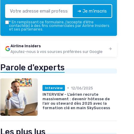
➔ Je m'inscris
*
En remplissant ce formulaire, j’accepte d’être
contacté(e) à des fins commerciales par Airline Insiders
et ses partenaires.
Airline Insiders
Ajoutez-nous à vos sources préférées sur Google
Parole d'experts
•
12/06/2025
Interview
INTERVIEW - L’aérien recrute
massivement : devenir hôtesse de
l’air ou steward dès 2025 avec la
formation clé en main SkySuccess
Les plus lus