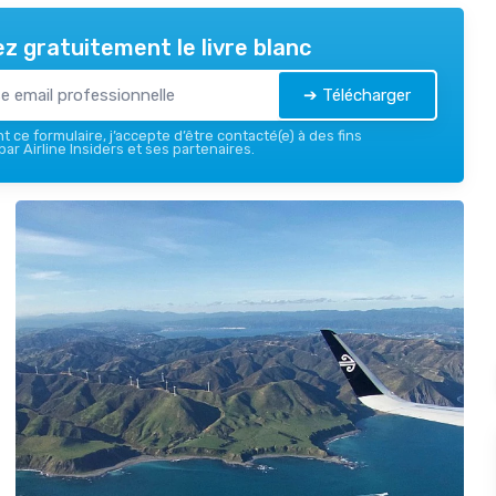
z gratuitement le livre blanc
➔ Télécharger
 ce formulaire, j’accepte d’être contacté(e) à des fins
ar Airline Insiders et ses partenaires.