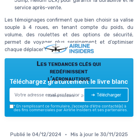
Jump, Helium DLX) pour garantir la durabilité et le
service après-vente.
Les témoignages confirment que bien choisir sa valise
souple à 4 roues, en tenant compte du poids, du
volume, des roulettes et des options de sécurité,
permet de voyager plus sereinement et d’optimiser
chaque déplacement.
Les tendances clés qui
redéfinissent
l’aéronautique
Téléchargez gratuitement le livre blanc
➔ Télécharger
Airline Insiders — 2026
*
En remplissant ce formulaire, j’accepte d’être contacté(e) à
des fins commerciales par Airline Insiders et ses partenaires.
Publié le
04/12/2024
• Mis à jour le
30/11/2025