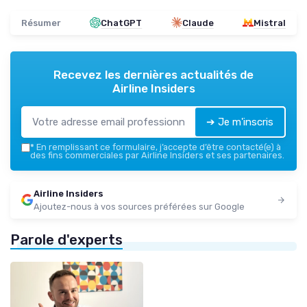
Résumer
ChatGPT
Claude
Mistral
Recevez les dernières actualités de
Airline Insiders
➔ Je m'inscris
*
En remplissant ce formulaire, j’accepte d’être contacté(e) à
des fins commerciales par Airline Insiders et ses partenaires.
Airline Insiders
Ajoutez-nous à vos sources préférées sur Google
Parole d'experts