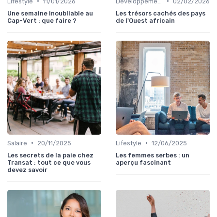
•
•
Lifestyle
11/01/2026
Développement Durable
02/02/2026
Une semaine inoubliable au
Les trésors cachés des pays
Cap-Vert : que faire ?
de l'Ouest africain
•
•
Salaire
20/11/2025
Lifestyle
12/06/2025
Les secrets de la paie chez
Les femmes serbes : un
Transat : tout ce que vous
aperçu fascinant
devez savoir