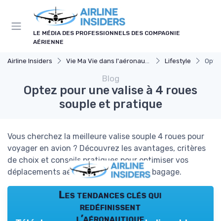
Panneau de gestion des cookies
LE MÉDIA DES PROFESSIONNELS DES COMPAGNIE
AÉRIENNE
Airline Insiders
Vie Ma Vie dans l'aéronautique
Lifestyle
Optez
Blog
Optez pour une valise à 4 roues
souple et pratique
Vous cherchez la meilleure valise souple 4 roues pour
voyager en avion ? Découvrez les avantages, critères
de choix et conseils pratiques pour optimiser vos
déplacements aériens avec ce type de bagage.
Les tendances clés qui
redéfinissent
l’aéronautique