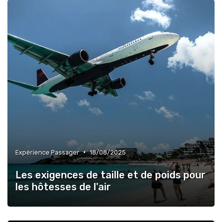
»
Optimisation Carburant
»
Maintenance & Entretien
»
Développement Durable
»
Gestion Coûts Opérationnels
»
Réglementations Internationales
•
Expérience Passager
18/08/2025
Les exigences de taille et de poids pour
les hôtesses de l'air