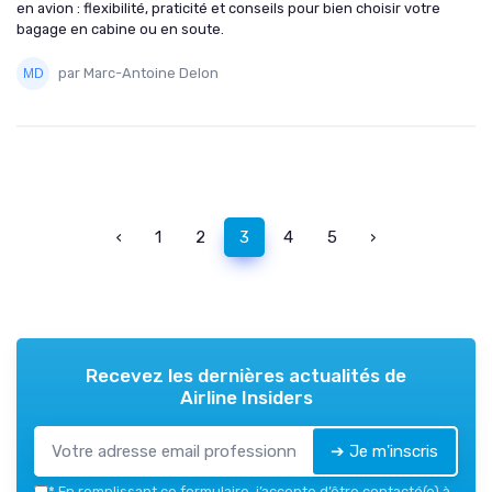
en avion : flexibilité, praticité et conseils pour bien choisir votre
bagage en cabine ou en soute.
par Marc-Antoine Delon
‹
1
2
3
4
5
›
Recevez les dernières actualités de
Airline Insiders
➔ Je m'inscris
*
En remplissant ce formulaire, j’accepte d’être contacté(e) à