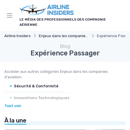
Panneau de gestion des cookies
LE MÉDIA DES PROFESSIONNELS DES COMPAGNIE
AÉRIENNE
Airline Insiders
Enjeux dans les companies d'aviation
Expérience Passa
Blog
Expérience Passager
Accéder aux autres catégories Enjeux dans les companies
d'aviation :
»
Sécurité & Conformité
»
Innovations Technologiques
Tout voir
»
Gestion Trafic Aérien
À la une
»
Formation & Compétences