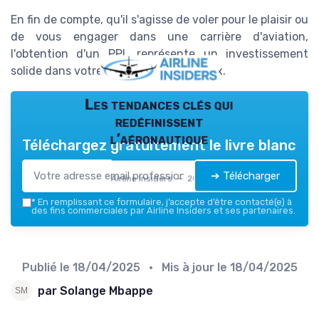
En fin de compte, qu'il s'agisse de voler pour le plaisir ou
de vous engager dans une carrière d'aviation,
l'obtention d'un PPL représente un investissement
solide dans votre passion pour les cieux.
Les tendances clés qui
redéfinissent
l’aéronautique
Téléchargez gratuitement le livre blanc
➔ Télécharger
Airline Insiders — 2026
*
En remplissant ce formulaire, j’accepte d’être contacté(e) à
des fins commerciales par Airline Insiders et ses partenaires.
Publié le
18/04/2025
• Mis à jour le
18/04/2025
par Solange Mbappe