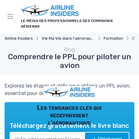
Panneau de gestion des cookies
LE MÉDIA DES PROFESSIONNELS DES COMPAGNIE
AÉRIENNE
Airline Insiders
Vie Ma Vie dans l'aéronautique
Formation
Com
Blog
Comprendre le PPL pour piloter un
avion
Explorez les étapes et défis pour obtenir un PPL avion,
essentiel pour devenir pilote privé.
Les tendances clés qui
redéfinissent
l’aéronautique
Téléchargez gratuitement le livre blanc
➔ Télécharger