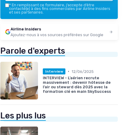
*
En remplissant ce formulaire, j’accepte d’être
contacté(e) à des fins commerciales par Airline Insiders
et ses partenaires.
Airline Insiders
Ajoutez-nous à vos sources préférées sur Google
Parole d'experts
•
12/06/2025
Interview
INTERVIEW - L’aérien recrute
massivement : devenir hôtesse de
l’air ou steward dès 2025 avec la
formation clé en main SkySuccess
Les plus lus