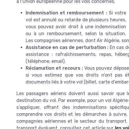
à l’Union européenne pour les vols concernés.
Indemnisation et remboursement :
Si votre
vol est annulé ou retarde de plusieurs heures,
vous pouvez avoir droit à une indemnisation
ou à un remboursement, selon la situation.
Les compagnies aériennes, dont Air Algérie, son
Assistance en cas de perturbation :
En cas de
assistance : rafraîchissements, repas, héb
(téléphone, email).
Réclamation et recours :
Vous pouvez déposer 
si vous estimez que vos droits n’ont pas ét
documents liés à votre vol (billet, carte d’emb
Les passagers aériens doivent aussi savoir que le
destination du vol. Par exemple, pour un vol Algér
s’appliquer, offrant des indemnisations spécif
comprendre vos droits et les démarches à suivre, i
compagnies aériennes et le secteur du transport.
transport évoluent, consultez cet article sur
les vo