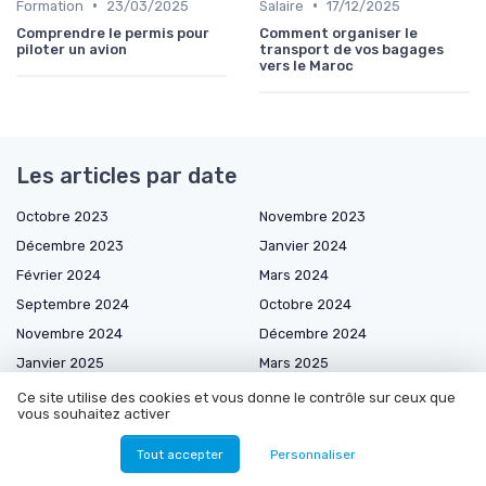
•
•
Formation
23/03/2025
Salaire
17/12/2025
Comprendre le permis pour
Comment organiser le
piloter un avion
transport de vos bagages
vers le Maroc
Les articles par date
Octobre 2023
Novembre 2023
Décembre 2023
Janvier 2024
Février 2024
Mars 2024
Septembre 2024
Octobre 2024
Novembre 2024
Décembre 2024
Janvier 2025
Mars 2025
Avril 2025
Mai 2025
Ce site utilise des cookies et vous donne le contrôle sur ceux que
vous souhaitez activer
Juin 2025
Juillet 2025
Août 2025
Septembre 2025
Tout accepter
Personnaliser
Octobre 2025
Novembre 2025