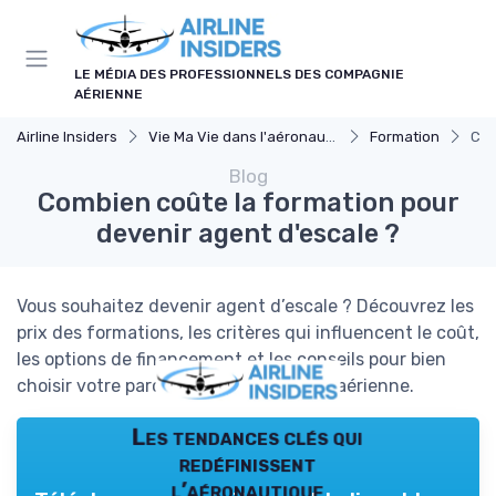
Panneau de gestion des cookies
LE MÉDIA DES PROFESSIONNELS DES COMPAGNIE
AÉRIENNE
Airline Insiders
Vie Ma Vie dans l'aéronautique
Formation
Com
Blog
Combien coûte la formation pour
devenir agent d'escale ?
Vous souhaitez devenir agent d’escale ? Découvrez les
prix des formations, les critères qui influencent le coût,
les options de financement et les conseils pour bien
choisir votre parcours dans l’industrie aérienne.
Les tendances clés qui
redéfinissent
l’aéronautique