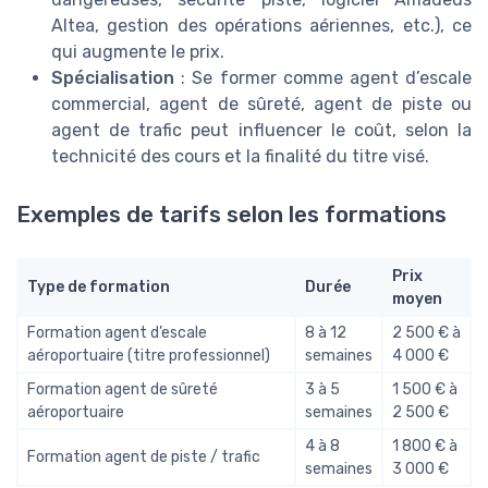
Altea, gestion des opérations aériennes, etc.), ce
qui augmente le prix.
Spécialisation
: Se former comme agent d’escale
commercial, agent de sûreté, agent de piste ou
agent de trafic peut influencer le coût, selon la
technicité des cours et la finalité du titre visé.
Exemples de tarifs selon les formations
Prix
Type de formation
Durée
moyen
Formation agent d’escale
8 à 12
2 500 € à
aéroportuaire (titre professionnel)
semaines
4 000 €
Formation agent de sûreté
3 à 5
1 500 € à
aéroportuaire
semaines
2 500 €
4 à 8
1 800 € à
Formation agent de piste / trafic
semaines
3 000 €