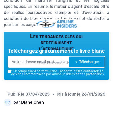
condition de maîtriser l’anglais et les logiciels
spécifiques. En résumé, le métier d’agent d’escale offre
de réelles perspectives d’emploi et d’évolution, à
condition de bien choisir sa formation et de rester à
jour sur les exigences du secteur.
Les tendances clés qui
redéfinissent
l’aéronautique
Téléchargez gratuitement le livre blanc
➔ Télécharger
Airline Insiders — 2026
*
En remplissant ce formulaire, j’accepte d’être contacté(e) à
des fins commerciales par Airline Insiders et ses partenaires.
Publié le
07/04/2025
• Mis à jour le
26/01/2026
par Diane Chen