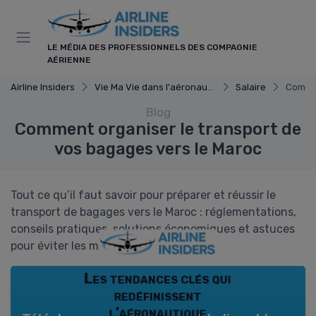
Panneau de gestion des cookies
LE MÉDIA DES PROFESSIONNELS DES COMPAGNIE
AÉRIENNE
Airline Insiders
Vie Ma Vie dans l'aéronautique
Salaire
Commen
Blog
Comment organiser le transport de
vos bagages vers le Maroc
Tout ce qu’il faut savoir pour préparer et réussir le
transport de bagages vers le Maroc : réglementations,
conseils pratiques, solutions économiques et astuces
pour éviter les mauvaises surprises.
Les tendances clés qui
redéfinissent
l’aéronautique