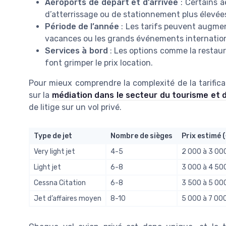
Aéroports de départ et d’arrivée
: Certains 
d’atterrissage ou de stationnement plus élevées,
Période de l’année
: Les tarifs peuvent augme
vacances ou les grands événements internatio
Services à bord
: Les options comme la restaur
font grimper le prix location.
Pour mieux comprendre la complexité de la tarificati
sur la
médiation dans le secteur du tourisme et 
de litige sur un vol privé.
Type de jet
Nombre de sièges
Prix estimé 
Very light jet
4-5
2 000 à 3 00
Light jet
6-8
3 000 à 4 50
Cessna Citation
6-8
3 500 à 5 00
Jet d’affaires moyen
8-10
5 000 à 7 00