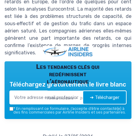
retards en Europe, de l’ordre de quelques pour cent
selon les analyses Eurocontrol. La majorité des retards
est liée à des problèmes structurels de capacité, de
sous‑effectif et de gestion du trafic dans un espace
aérien saturé. Les compagnies aériennes elles‑mêmes
génèrent une part importante des retards, ce qui
confirme l’existence de marges de progrès internes
significatives.
Les tendances clés qui
redéfinissent
l’aéronautique
Téléchargez gratuitement le livre blanc
➔ Télécharger
Airline Insiders — 2026
*
En remplissant ce formulaire, j’accepte d’être contacté(e) à
des fins commerciales par Airline Insiders et ses partenaires.