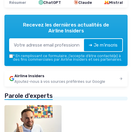
Résumer
ChatGPT
Claude
Mistral
Recevez les dernières actualités de
Airline Insiders
➔ Je m'inscris
*
En remplissant ce formulaire, j’accepte d’être contacté(e) à
des fins commerciales par Airline Insiders et ses partenaires.
Airline Insiders
Ajoutez-nous à vos sources préférées sur Google
Parole d'experts