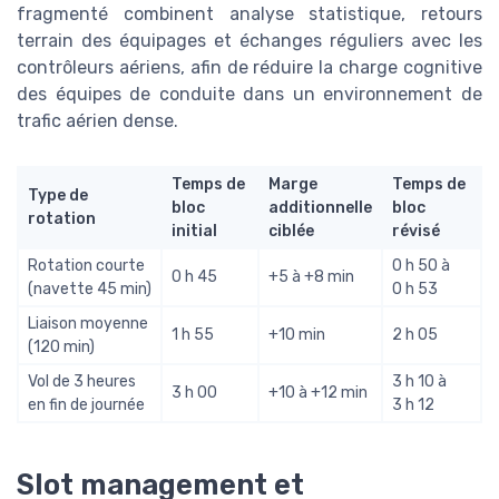
fragmenté combinent analyse statistique, retours
terrain des équipages et échanges réguliers avec les
contrôleurs aériens, afin de réduire la charge cognitive
des équipes de conduite dans un environnement de
trafic aérien dense.
Temps de
Marge
Temps de
Type de
bloc
additionnelle
bloc
rotation
initial
ciblée
révisé
Rotation courte
0 h 50 à
0 h 45
+5 à +8 min
(navette 45 min)
0 h 53
Liaison moyenne
1 h 55
+10 min
2 h 05
(120 min)
Vol de 3 heures
3 h 10 à
3 h 00
+10 à +12 min
en fin de journée
3 h 12
Slot management et