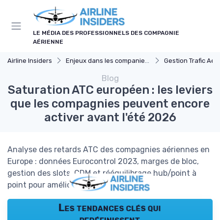
Panneau de gestion des cookies
LE MÉDIA DES PROFESSIONNELS DES COMPAGNIE
AÉRIENNE
Airline Insiders
Enjeux dans les companies d'aviation
Gestion Trafic Aér
Blog
Saturation ATC européen : les leviers
que les compagnies peuvent encore
activer avant l'été 2026
Analyse des retards ATC des compagnies aériennes en
Europe : données Eurocontrol 2023, marges de bloc,
gestion des slots, CDM et rééquilibrage hub/point à
point pour améliorer la ponctualité.
Les tendances clés qui
redéfinissent