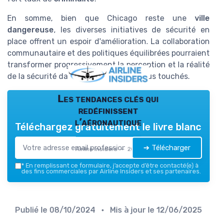
En somme, bien que Chicago reste une
ville
dangereuse
, les diverses initiatives de sécurité en
place offrent un espoir d'amélioration. La collaboration
communautaire et des politiques équilibrées pourraient
transformer progressivement la perception et la réalité
de la sécurité dans les
quartiers
les plus touchés.
Les tendances clés qui
redéfinissent
l’aéronautique
Téléchargez gratuitement le livre blanc
➔ Télécharger
Airline Insiders — 2026
*
En remplissant ce formulaire, j’accepte d’être contacté(e) à
des fins commerciales par Airline Insiders et ses partenaires.
Publié le
08/10/2024
• Mis à jour le
12/06/2025