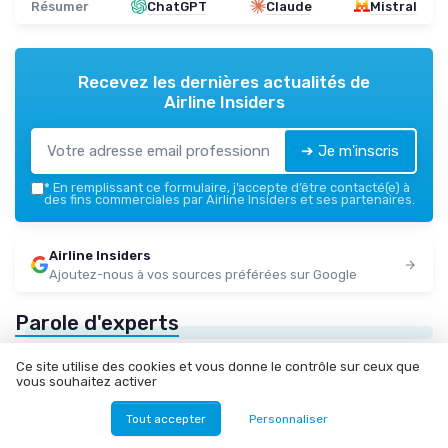
Résumer
ChatGPT
Claude
Mistral
Recevez les dernières actualités de
Airline Insiders
➔ Je m'inscris
*
En remplissant ce formulaire, j’accepte d’être contacté(e) à
des fins commerciales par Airline Insiders et ses partenaires.
Airline Insiders
Ajoutez-nous à vos sources préférées sur Google
Parole d'experts
Ce site utilise des cookies et vous donne le contrôle sur ceux que
vous souhaitez activer
Tout accepter
Personnaliser