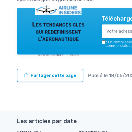
Télécharge
Les tendances clés
qui redéfinissent
l’aéronautique
*
En remplissant
commerciales p
Airline Insiders — 2026
Publié le
18/05/20
Partager cette page
Les articles par date