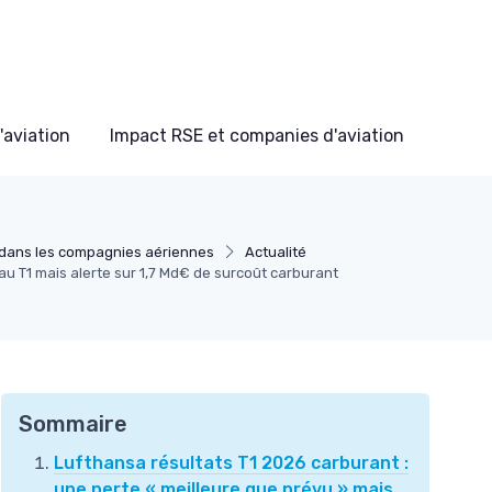
'aviation
Impact RSE et companies d'aviation
dans les compagnies aériennes
Actualité
au T1 mais alerte sur 1,7 Md€ de surcoût carburant
Sommaire
Lufthansa résultats T1 2026 carburant :
une perte « meilleure que prévu » mais