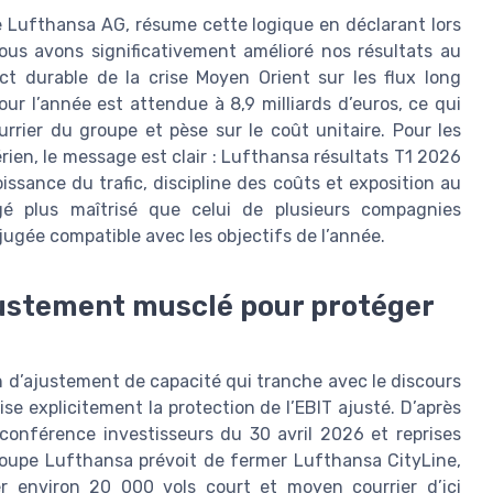
e Lufthansa AG, résume cette logique en déclarant lors
ous avons significativement amélioré nos résultats au
ct durable de la crise Moyen Orient sur les flux long
ur l’année est attendue à 8,9 milliards d’euros, ce qui
rrier du groupe et pèse sur le coût unitaire. Pour les
érien, le message est clair : Lufthansa résultats T1 2026
issance du trafic, discipline des coûts et exposition au
gé plus maîtrisé que celui de plusieurs compagnies
gée compatible avec les objectifs de l’année.
ajustement musclé pour protéger
n d’ajustement de capacité qui tranche avec le discours
se explicitement la protection de l’EBIT ajusté. D’après
a conférence investisseurs du 30 avril 2026 et reprises
oupe Lufthansa prévoit de fermer Lufthansa CityLine,
er environ 20 000 vols court et moyen courrier d’ici