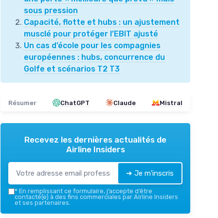
sous pression
Capacité, flotte et hubs : un ajustement
musclé pour protéger l’EBIT ajusté
Un cas d’école pour les compagnies
européennes : hubs, concurrence du
Golfe et scénarios T2 T3
Résumer
ChatGPT
Claude
Mistral
Recevez les dernières actualités de
Airline Insiders
➔ Je m'inscris
*
En remplissant ce formulaire, j’accepte d’être
contacté(e) à des fins commerciales par Airline Insiders
et ses partenaires.