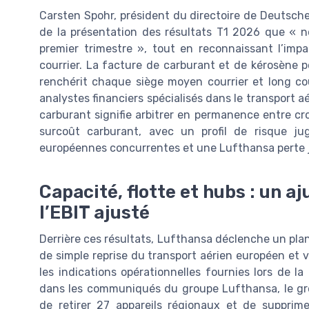
Carsten Spohr, président du directoire de Deutsch
de la présentation des résultats T1 2026 que « n
premier trimestre », tout en reconnaissant l’impa
courrier. La facture de carburant et de kérosène po
renchérit chaque siège moyen courrier et long cou
analystes financiers spécialisés dans le transport a
carburant signifie arbitrer en permanence entre cro
surcoût carburant, avec un profil de risque ju
européennes concurrentes et une Lufthansa perte ju
Capacité, flotte et hubs : un 
l’EBIT ajusté
Derrière ces résultats, Lufthansa déclenche un pla
de simple reprise du transport aérien européen et vi
les indications opérationnelles fournies lors de l
dans les communiqués du groupe Lufthansa, le gr
de retirer 27 appareils régionaux et de supprim