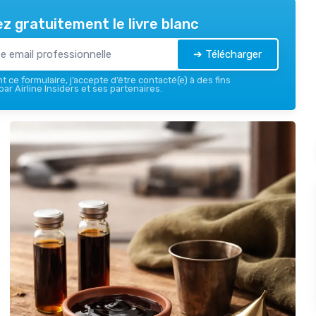
z gratuitement le livre blanc
➔ Télécharger
 ce formulaire, j’accepte d’être contacté(e) à des fins
ar Airline Insiders et ses partenaires.