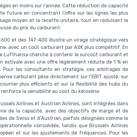
sièges en moins sur l’année. Cette réduction de capacité
te future en concentrant l’offre sur les lignes les plus
ssage moyen et la recette unitaire, tout en réduisant le
ausse du prix du carburant.
40-600 et des 747-400 illustre un virage stratégique vers
ène, avec un coût carburant par ASK plus compétitif. En
pe Lufthansa cherche à contenir le surcoût carburant et
son estivale avec une offre légèrement réduite de 1 % en
r. Pour les consultants en stratégie, ces arbitrages de
pense carburant pèse directement sur l’EBIT ajusté, sur
rrier plus efficients et sur la flexibilité des hubs du
renforce la sensibilité au coût du kérosène.
sels Airlines et Austrian Airlines, sont intégrées dans
fine de la capacité, avec des objectifs de marge et de
es de Swiss et d’Austrian, parfois désignées comme le
opérationnelle consolidée, tandis que Brussels Airlines
européen et sur les ajustements de fréquences. Pour les