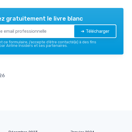
z gratuitement le livre blanc
➔ Télécharger
 ce formulaire, j’accepte d’être contacté(e) à des fins
ar Airline Insiders et ses partenaires.
26