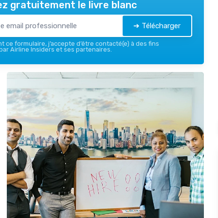
z gratuitement le livre blanc
➔ Télécharger
 ce formulaire, j’accepte d’être contacté(e) à des fins
ar Airline Insiders et ses partenaires.