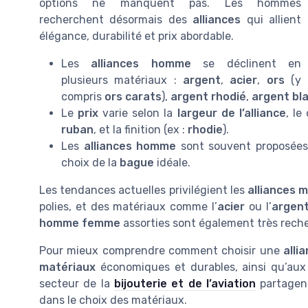
options ne manquent pas. Les hommes
recherchent désormais des
alliances
qui allient
élégance, durabilité et prix abordable.
Les
alliances homme
se déclinent en
plusieurs matériaux :
argent
,
acier
,
ors
(y
compris
ors carats
),
argent rhodié
,
argent bl
Le
prix
varie selon la
largeur de l’alliance
, le
ruban
, et la finition (ex :
rhodie
).
Les
alliances homme
sont souvent proposée
choix de la
bague
idéale.
Les tendances actuelles privilégient les
alliances 
polies, et des matériaux comme l’
acier
ou l’
argen
homme femme
assorties sont également très rech
Pour mieux comprendre comment choisir une
alli
matériaux
économiques et durables, ainsi qu’aux a
secteur de la
bijouterie et de l’aviation
partagent
dans le choix des matériaux.