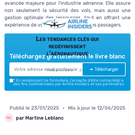
avancée majeure pour l'industrie aérienne. Elle assure
non seulement la sécurité des vols, mais aussi une
gestion optimale des ressources, tout en offrant une
expérience de voyage améliorée pour les passagers.
Les tendances clés qui
redéfinissent
l’aéronautique
Téléchargez gratuitement le livre blanc
➔ Télécharger
Airline Insiders — 2026
*
En remplissant ce formulaire, j’accepte d’être contacté(e) à
des fins commerciales par Airline Insiders et ses partenaires.
Publié le
23/01/2025
• Mis à jour le
12/06/2025
par Martine Leblanc