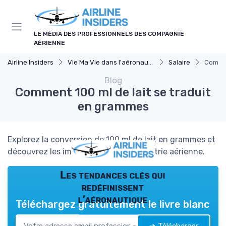
Panneau de gestion des cookies
LE MÉDIA DES PROFESSIONNELS DES COMPAGNIE
AÉRIENNE
Airline Insiders
Vie Ma Vie dans l'aéronautique
Salaire
Commen
Blog
Comment 100 ml de lait se traduit
en grammes
Explorez la conversion de 100 ml de lait en grammes et
découvrez les implications pour l'industrie aérienne.
Les tendances clés qui
redéfinissent
l’aéronautique
Téléchargez gratuitement le livre blanc
➔ Télécharger