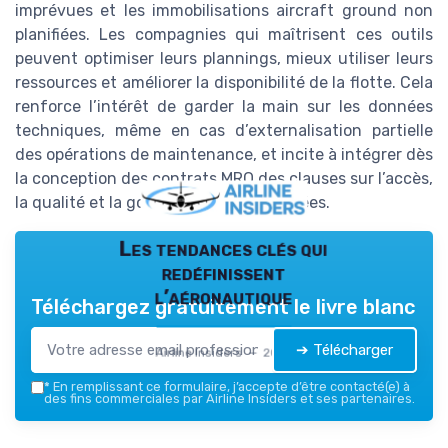
imprévues et les immobilisations aircraft ground non
planifiées. Les compagnies qui maîtrisent ces outils
peuvent optimiser leurs plannings, mieux utiliser leurs
ressources et améliorer la disponibilité de la flotte. Cela
renforce l’intérêt de garder la main sur les données
techniques, même en cas d’externalisation partielle
des opérations de maintenance, et incite à intégrer dès
la conception des contrats MRO des clauses sur l’accès,
la qualité et la gouvernance des données.
Les tendances clés qui
redéfinissent
l’aéronautique
Téléchargez gratuitement le livre blanc
➔ Télécharger
Airline Insiders — 2026
*
En remplissant ce formulaire, j’accepte d’être contacté(e) à
des fins commerciales par Airline Insiders et ses partenaires.