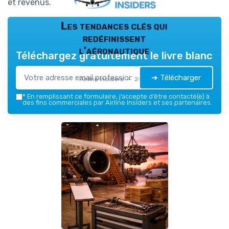
et revenus.
Les tendances clés qui
redéfinissent
l’aéronautique
Téléchargez gratuitement le livre blanc
➔ Télécharger
Airline Insiders — 2026
*
En remplissant ce formulaire, j’accepte d’être contacté(e) à
des fins commerciales par Airline Insiders et ses partenaires.