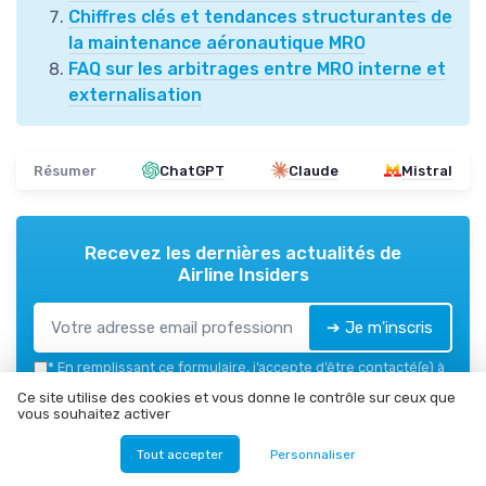
Chiffres clés et tendances structurantes de
la maintenance aéronautique MRO
FAQ sur les arbitrages entre MRO interne et
externalisation
Résumer
ChatGPT
Claude
Mistral
Recevez les dernières actualités de
Airline Insiders
➔ Je m'inscris
*
En remplissant ce formulaire, j’accepte d’être contacté(e) à
des fins commerciales par Airline Insiders et ses partenaires.
Ce site utilise des cookies et vous donne le contrôle sur ceux que
vous souhaitez activer
Airline Insiders
Tout accepter
Personnaliser
Ajoutez-nous à vos sources préférées sur Google