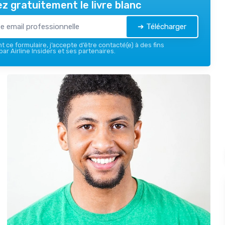
z gratuitement le livre blanc
➔ Télécharger
 ce formulaire, j’accepte d’être contacté(e) à des fins
ar Airline Insiders et ses partenaires.