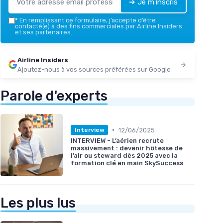
➔ Je m'inscris
*
En remplissant ce formulaire, j’accepte d’être
contacté(e) à des fins commerciales par Airline Insiders
et ses partenaires.
Airline Insiders
Ajoutez-nous à vos sources préférées sur Google
Parole d'experts
•
12/06/2025
Interview
INTERVIEW - L’aérien recrute
massivement : devenir hôtesse de
l’air ou steward dès 2025 avec la
formation clé en main SkySuccess
Les plus lus