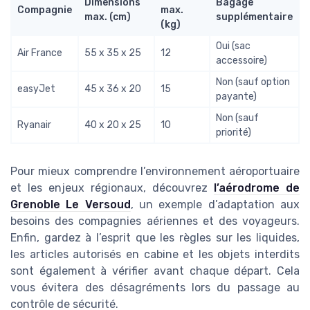
Dimensions
Bagage
Compagnie
max.
max. (cm)
supplémentaire
(kg)
Oui (sac
Air France
55 x 35 x 25
12
accessoire)
Non (sauf option
easyJet
45 x 36 x 20
15
payante)
Non (sauf
Ryanair
40 x 20 x 25
10
priorité)
Pour mieux comprendre l’environnement aéroportuaire
et les enjeux régionaux, découvrez
l’aérodrome de
Grenoble Le Versoud
, un exemple d’adaptation aux
besoins des compagnies aériennes et des voyageurs.
Enfin, gardez à l’esprit que les règles sur les liquides,
les articles autorisés en cabine et les objets interdits
sont également à vérifier avant chaque départ. Cela
vous évitera des désagréments lors du passage au
contrôle de sécurité.