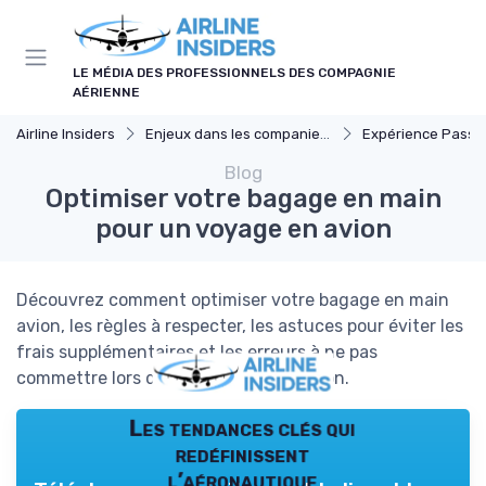
Panneau de gestion des cookies
LE MÉDIA DES PROFESSIONNELS DES COMPAGNIE
AÉRIENNE
Airline Insiders
Enjeux dans les companies d'aviation
Expérience Passa
Blog
Optimiser votre bagage en main
pour un voyage en avion
Découvrez comment optimiser votre bagage en main
avion, les règles à respecter, les astuces pour éviter les
frais supplémentaires et les erreurs à ne pas
commettre lors de vos voyages en avion.
Les tendances clés qui
redéfinissent
l’aéronautique