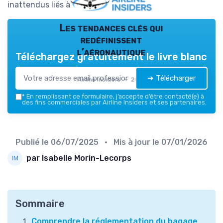
inattendus liés à vos bagages main.
Les tendances clés qui
redéfinissent
l’aéronautique
Téléchargez gratuitement le livre blanc
➔ Télécharger
Airline Insiders — 2026
*
En remplissant ce formulaire, j’accepte d’être contacté(e) à
des fins commerciales par Airline Insiders et ses partenaires.
Publié le
06/07/2025
• Mis à jour le
07/01/2026
par Isabelle Morin-Lecorps
Sommaire
Comprendre la réglementation du bagage