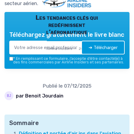
secteur aérien.
Les tendances clés qui
redéfinissent
l’aéronautique
Téléchargez gratuitement le livre blanc
➔ Télécharger
Airline Insiders — 2026
*
En remplissant ce formulaire, j’accepte d’être contacté(e) à
des fins commerciales par Airline Insiders et ses partenaires.
Publié le
07/12/2025
par Benoit Jourdain
Sommaire
Définition et portée d’air ins dans l’aviation