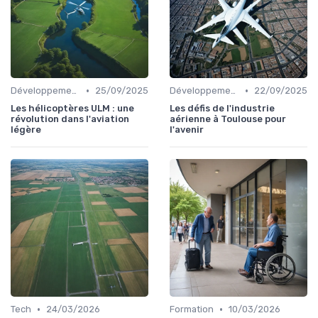
•
•
Développement Durable
25/09/2025
Développement Durable
22/09/2025
Les hélicoptères ULM : une
Les défis de l'industrie
révolution dans l'aviation
aérienne à Toulouse pour
légère
l'avenir
•
•
Tech
24/03/2026
Formation
10/03/2026