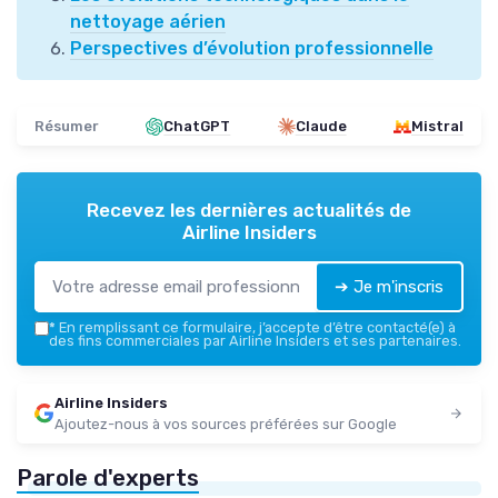
nettoyage aérien
Perspectives d’évolution professionnelle
Résumer
ChatGPT
Claude
Mistral
Recevez les dernières actualités de
Airline Insiders
➔ Je m'inscris
*
En remplissant ce formulaire, j’accepte d’être contacté(e) à
des fins commerciales par Airline Insiders et ses partenaires.
Airline Insiders
Ajoutez-nous à vos sources préférées sur Google
Parole d'experts