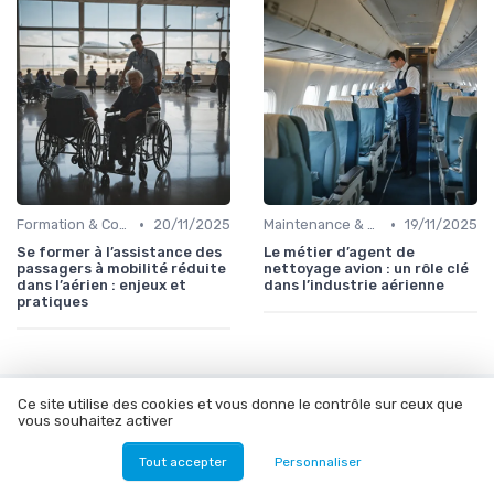
•
•
Formation & Compétences
20/11/2025
Maintenance & Entretien
19/11/2025
Se former à l’assistance des
Le métier d’agent de
passagers à mobilité réduite
nettoyage avion : un rôle clé
dans l’aérien : enjeux et
dans l’industrie aérienne
pratiques
Ce site utilise des cookies et vous donne le contrôle sur ceux que
Les articles par date
vous souhaitez activer
Octobre 2023
Novembre 2023
Tout accepter
Personnaliser
Décembre 2023
Janvier 2024