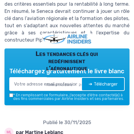
des critères essentiels pour la rentabilité à long terme.
En résumé, le Seneca devrait continuer à jouer un rôle
clé dans l’aviation régionale et la formation des pilotes,
tout en s’adaptant aux nouvelles attentes du marché
grâce à ses caractéristiques et à l’expertise du
constructeur Piper.
Les tendances clés qui
redéfinissent
l’aéronautique
Téléchargez gratuitement le livre blanc
➔ Télécharger
Airline Insiders — 2026
*
En remplissant ce formulaire, j’accepte d’être contacté(e) à
des fins commerciales par Airline Insiders et ses partenaires.
Publié le
30/11/2025
par Martine Leblanc