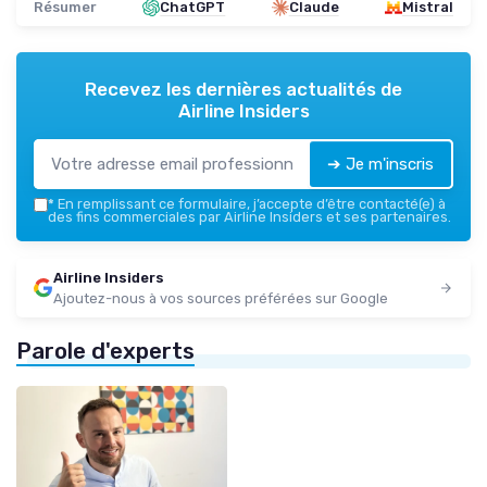
Résumer
ChatGPT
Claude
Mistral
Recevez les dernières actualités de
Airline Insiders
➔ Je m'inscris
*
En remplissant ce formulaire, j’accepte d’être contacté(e) à
des fins commerciales par Airline Insiders et ses partenaires.
Airline Insiders
Ajoutez-nous à vos sources préférées sur Google
Parole d'experts