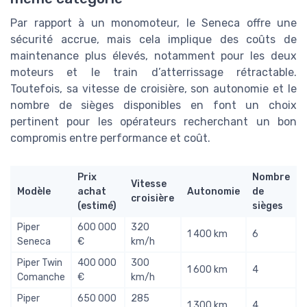
Par rapport à un monomoteur, le Seneca offre une
sécurité accrue, mais cela implique des coûts de
maintenance plus élevés, notamment pour les deux
moteurs et le train d’atterrissage rétractable.
Toutefois, sa vitesse de croisière, son autonomie et le
nombre de sièges disponibles en font un choix
pertinent pour les opérateurs recherchant un bon
compromis entre performance et coût.
Prix
Nombre
Vitesse
Modèle
achat
Autonomie
de
croisière
(estimé)
sièges
Piper
600 000
320
1 400 km
6
Seneca
€
km/h
Piper Twin
400 000
300
1 600 km
4
Comanche
€
km/h
Piper
650 000
285
1 300 km
4