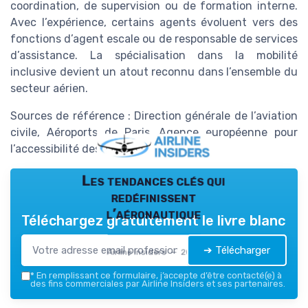
coordination, de supervision ou de formation interne.
Avec l’expérience, certains agents évoluent vers des
fonctions d’agent escale ou de responsable de services
d’assistance. La spécialisation dans la mobilité
inclusive devient un atout reconnu dans l’ensemble du
secteur aérien.
Sources de référence : Direction générale de l’aviation
civile, Aéroports de Paris, Agence européenne pour
l’accessibilité des transports.
Les tendances clés qui
redéfinissent
l’aéronautique
Téléchargez gratuitement le livre blanc
➔ Télécharger
Airline Insiders — 2026
*
En remplissant ce formulaire, j’accepte d’être contacté(e) à
des fins commerciales par Airline Insiders et ses partenaires.