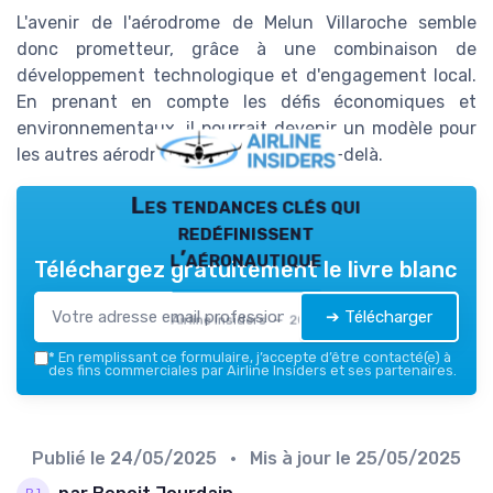
L'avenir de l'aérodrome de Melun Villaroche semble
donc prometteur, grâce à une combinaison de
développement technologique et d'engagement local.
En prenant en compte les défis économiques et
environnementaux, il pourrait devenir un modèle pour
les autres aérodromes en France et au-delà.
Les tendances clés qui
redéfinissent
l’aéronautique
Téléchargez gratuitement le livre blanc
➔ Télécharger
Airline Insiders — 2026
*
En remplissant ce formulaire, j’accepte d’être contacté(e) à
des fins commerciales par Airline Insiders et ses partenaires.
Publié le
24/05/2025
• Mis à jour le
25/05/2025