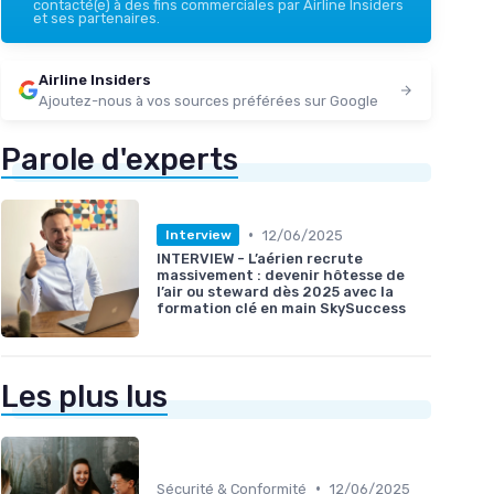
contacté(e) à des fins commerciales par Airline Insiders
et ses partenaires.
Airline Insiders
Ajoutez-nous à vos sources préférées sur Google
Parole d'experts
•
12/06/2025
Interview
INTERVIEW - L’aérien recrute
massivement : devenir hôtesse de
l’air ou steward dès 2025 avec la
formation clé en main SkySuccess
Les plus lus
•
Sécurité & Conformité
12/06/2025