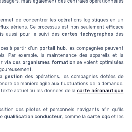
passagers, mais également des centrales opérationnelles
ermet de concentrer les opérations logistiques en un
s flux aériens. Ce processus est non seulement efficace
s aussi pour le suivi des
cartes tachygraphes
des
ices à partir d'un
portail hub
, les compagnies peuvent
els. Par exemple, la maintenance des appareils et la
er
via des
organismes formation
se voient optimisées
igoureusement.
la
gestion
des opérations, les compagnies dotées de
pondre de manière agile aux fluctuations de la demande.
ntexte actuel où les données de la
carte aéronautique
ition des pilotes et personnels navigants afin qu'ils
de
qualification conducteur
, comme la
carte cqc
et les