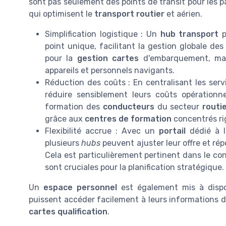
sont pas seulement des points de transit pour les 
qui optimisent le
transport routier
et aérien.
Simplification logistique : Un
hub transport
p
point unique, facilitant la gestion globale de
pour la
gestion cartes
d'embarquement, mai
appareils et personnels navigants.
Réduction des coûts : En centralisant les serv
réduire sensiblement leurs coûts opérationn
formation des
conducteurs
du secteur
routi
grâce aux
centres de formation
concentrés r
Flexibilité accrue : Avec un
portail
dédié à 
plusieurs
hubs
peuvent ajuster leur offre et ré
Cela est particulièrement pertinent dans le co
sont cruciales pour la planification stratégique.
Un
espace personnel
est également mis à dispos
puissent accéder facilement à leurs informations 
cartes qualification
.