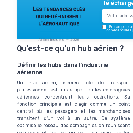
Télécharge
Les tendances clés
qui redéfinissent
l’aéronautique
*
En remplissant
commerciales p
Airline Insiders — 2026
Qu'est-ce qu'un hub aérien ?
Définir les hubs dans l'industrie
aérienne
Un hub aérien, élément clé du transport
professionnel, est un aéroport où les compagnies
aériennes concentrent leurs opérations. Sa
fonction principale est d'agir comme un point
central où les passagers et les marchandises
transitent d'un vol à un autre. Ce système
optimise le réseau des compagnies en réunissant
passagers et fret en un seul lieu avant de les