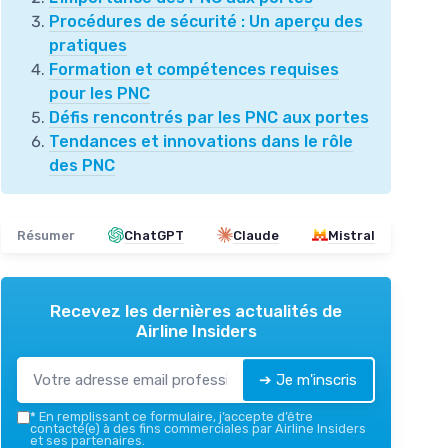
Procédures de sécurité : Un aperçu des
pratiques
Formation et compétences requises
pour les PNC
Défis rencontrés par les PNC aux portes
Tendances et innovations dans le rôle
des PNC
Résumer
ChatGPT
Claude
Mistral
Recevez les dernières actualités de
Airline Insiders
➔ Je m'inscris
*
En remplissant ce formulaire, j’accepte d’être
contacté(e) à des fins commerciales par Airline Insiders
et ses partenaires.