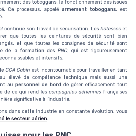
l'armement des toboggans, le fonctionnement des issues
té. Ce processus, appelé
armement toboggans
, est
é.
el
continue son travail de sécurisation. Les
hôtesses
et
rer que toutes les ceintures de sécurité sont bien
angés, et que toutes les consignes de sécurité sont
te de la
formation
des
PNC
, qui est rigoureusement
econnaissables et intensifs.
 le
CCA Cabin
est incontournable pour travailler en tant
eau élevé de compétence technique mais aussi une
ant au
personnel de bord
de gérer efficacement tout
ie de ce qui rend les
compagnies aériennes
françaises
ère significative à l'industrie.
ions dans cette industrie en constante évolution, vous
é le secteur aérien
.
uises pour les PNC