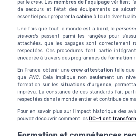
par le
crew
. Les
membres de l'équipage
vérifient 
de secours et l'état des équipements de sécuri
essentiel pour préparer la
cabine
à toute éventualit
Une fois que tout le monde est à
bord
, le
personn
stewards
passent parmi les rangées pour s'assu
attachées, que les bagages sont correctement r
respectées. Ces procédures font partie intégran
encadrée à travers des programmes de
formation
r
En France, obtenir une
crew attestation
telle que
que
PNC
. Cela implique non seulement un niv
formation sur les
situations d'urgence
, permett
imprévu. La constance de ces standards fait part
respectées dans le monde entier et contribue de mani
Pour en savoir plus sur l'impact historique des av
pouvez découvrir comment les
DC-4 ont transform
Formation et compétences req