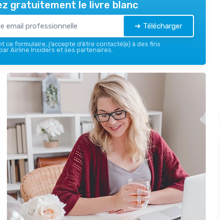
z gratuitement le livre blanc
➔ Télécharger
 ce formulaire, j’accepte d’être contacté(e) à des fins
ar Airline Insiders et ses partenaires.