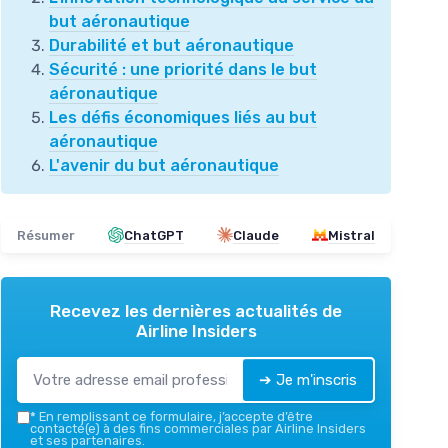
but aéronautique
Durabilité et but aéronautique
Sécurité : une priorité dans le but
aéronautique
Les défis économiques liés au but
aéronautique
L'avenir du but aéronautique
Résumer
ChatGPT
Claude
Mistral
Recevez les dernières actualités de
Airline Insiders
➔ Je m'inscris
*
En remplissant ce formulaire, j’accepte d’être
contacté(e) à des fins commerciales par Airline Insiders
et ses partenaires.