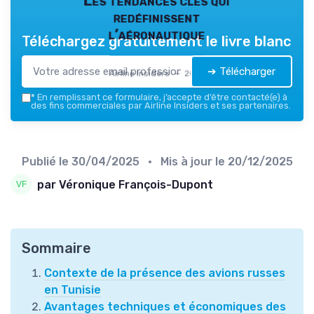
Les tendances clés qui
redéfinissent
l’aéronautique
Téléchargez gratuitement le livre blanc
➔ Télécharger
Airline Insiders — 2026
*
En remplissant ce formulaire, j’accepte d’être contacté(e) à
des fins commerciales par Airline Insiders et ses partenaires.
Publié le
30/04/2025
• Mis à jour le
20/12/2025
par Véronique François-Dupont
Sommaire
Contexte de la présence des avions russes
en Tunisie
Avantages techniques et économiques des