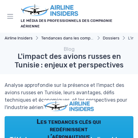
Panneau de gestion des cookies
LE MÉDIA DES PROFESSIONNELS DES COMPAGNIE
AÉRIENNE
Airline Insiders
Tendances dans les compagnies aériennes
Dossiers
L'imp
Blog
L'impact des avions russes en
Tunisie : enjeux et perspectives
Analyse approfondie sur la présence et l'impact des
avions russes en Tunisie, leurs avantages, défis
techniques et économiques, et les perspectives pour
l'industrie aérienne tunisienne.
Les tendances clés qui
redéfinissent
l’aéronautique