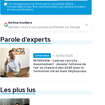
*
En remplissant ce formulaire, j’accepte d’être
contacté(e) à des fins commerciales par Airline Insiders
et ses partenaires.
Airline Insiders
Ajoutez-nous à vos sources préférées sur Google
Parole d'experts
•
12/06/2025
Interview
INTERVIEW - L’aérien recrute
massivement : devenir hôtesse de
l’air ou steward dès 2025 avec la
formation clé en main SkySuccess
Les plus lus