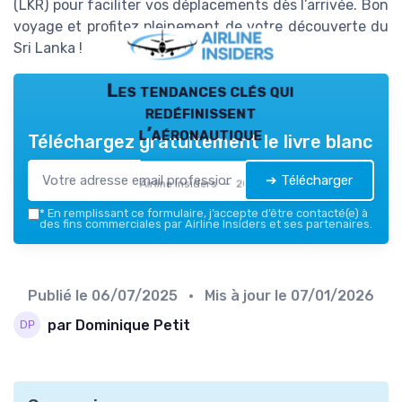
(
LKR
) pour faciliter vos déplacements dès l’arrivée.
Bon
voyage et profitez pleinement de votre découverte du
Sri Lanka
!
Les tendances clés qui
redéfinissent
l’aéronautique
Téléchargez gratuitement le livre blanc
➔ Télécharger
Airline Insiders — 2026
*
En remplissant ce formulaire, j’accepte d’être contacté(e) à
des fins commerciales par Airline Insiders et ses partenaires.
Publié le
06/07/2025
• Mis à jour le
07/01/2026
par Dominique Petit