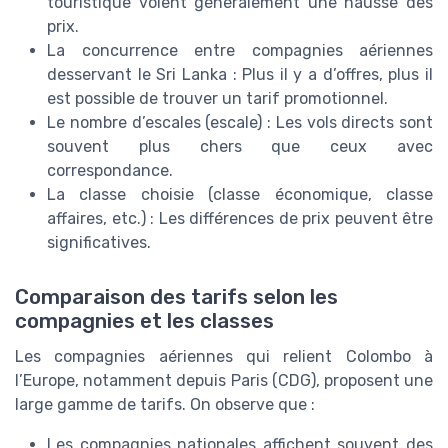
touristique voient généralement une hausse des
prix
.
La concurrence entre compagnies aériennes
desservant le
Sri Lanka
: Plus il y a d’offres, plus il
est possible de trouver un
tarif promotionnel
.
Le nombre d’escales (
escale
) : Les vols directs sont
souvent plus chers que ceux avec
correspondance.
La classe choisie (
classe économique
,
classe
affaires
, etc.) : Les différences de
prix
peuvent être
significatives.
Comparaison des tarifs selon les
compagnies et les classes
Les compagnies aériennes qui relient
Colombo
à
l’Europe, notamment depuis
Paris
(
CDG
), proposent une
large gamme de tarifs. On observe que :
Les
compagnies nationales
affichent souvent des