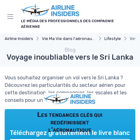
Panneau de gestion des cookies
LE MÉDIA DES PROFESSIONNELS DES COMPAGNIE
AÉRIENNE
Airline Insiders
Vie Ma Vie dans l'aéronautique
Lifestyle
Voyag
Blog
Voyage inoubliable vers le Sri Lanka
Vous souhaitez organiser un vol vers le Sri Lanka ?
Découvrez les particularités du secteur aérien pour
cette destination, les compagnies, les escales et les
conseils pour un voyage réussi.
Les tendances clés qui
redéfinissent
l’aéronautique
Téléchargez gratuitement le livre blanc