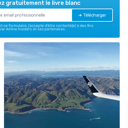
z gratuitement le livre blanc
➔ Télécharger
 ce formulaire, j’accepte d’être contacté(e) à des fins
ar Airline Insiders et ses partenaires.