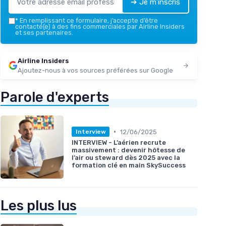
➔ Je m'inscris
*
En remplissant ce formulaire, j’accepte d’être
contacté(e) à des fins commerciales par Airline Insiders
et ses partenaires.
Airline Insiders
Ajoutez-nous à vos sources préférées sur Google
Parole d'experts
•
12/06/2025
Interview
INTERVIEW - L’aérien recrute
massivement : devenir hôtesse de
l’air ou steward dès 2025 avec la
formation clé en main SkySuccess
Les plus lus