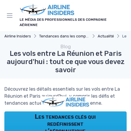
Panneau de gestion des cookies
LE MÉDIA DES PROFESSIONNELS DES COMPAGNIE
AÉRIENNE
Airline Insiders
Tendances dans les compagnies aériennes
Actualité
Les 
Blog
Les vols entre La Réunion et Paris
aujourd'hui : tout ce que vous devez
savoir
Découvrez les détails essentiels sur les vols entre La
Réunion et Paris aujourd'hui, y compris les défis et
tendances actuels dans l'industrie aérienne.
Les tendances clés qui
redéfinissent
l’aéronautique