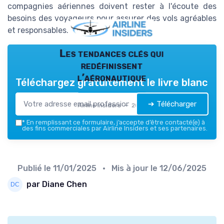
compagnies aériennes doivent rester à l'écoute des
besoins des voyageurs pour assurer des vols agréables
et responsables.
Les tendances clés qui
redéfinissent
l’aéronautique
Téléchargez gratuitement le livre blanc
➔ Télécharger
Airline Insiders — 2026
*
En remplissant ce formulaire, j’accepte d’être contacté(e) à
des fins commerciales par Airline Insiders et ses partenaires.
Publié le
11/01/2025
• Mis à jour le
12/06/2025
par Diane Chen