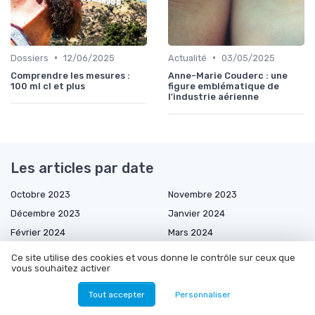
•
•
Dossiers
12/06/2025
Actualité
03/05/2025
Comprendre les mesures :
Anne-Marie Couderc : une
100 ml cl et plus
figure emblématique de
l'industrie aérienne
Les articles par date
Octobre 2023
Novembre 2023
Décembre 2023
Janvier 2024
Février 2024
Mars 2024
Septembre 2024
Octobre 2024
Ce site utilise des cookies et vous donne le contrôle sur ceux que
vous souhaitez activer
Novembre 2024
Décembre 2024
Janvier 2025
Mars 2025
Tout accepter
Personnaliser
Avril 2025
Mai 2025