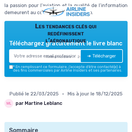
la passion pour l’aviation et la qualité de l’information
demeurent au cœur de chaque numéro.
Les tendances clés qui
redéfinissent
l’aéronautique
Téléchargez gratuitement le livre blanc
➔ Télécharger
Airline Insiders — 2026
*
En remplissant ce formulaire, j’accepte d’être contacté(e) à
des fins commerciales par Airline Insiders et ses partenaires.
Publié le
22/03/2025
• Mis à jour le
18/12/2025
par Martine Leblanc
Sommaire