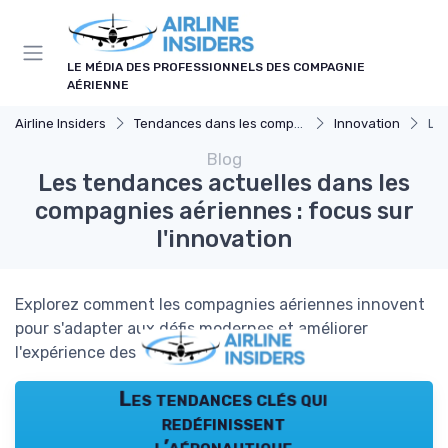
Panneau de gestion des cookies
LE MÉDIA DES PROFESSIONNELS DES COMPAGNIE
AÉRIENNE
Airline Insiders
Tendances dans les compagnies aériennes
Innovation
Les
Blog
Les tendances actuelles dans les
compagnies aériennes : focus sur
l'innovation
Explorez comment les compagnies aériennes innovent
pour s'adapter aux défis modernes et améliorer
l'expérience des passagers.
Les tendances clés qui
redéfinissent
l’aéronautique