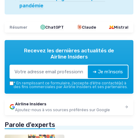
pandémie
Résumer
ChatGPT
Claude
Mistral
Recevez les dernières actualités de
Airline Insiders
➔ Je m'inscris
*
En remplissant ce formulaire, j’accepte d’être contacté(e) à
des fins commerciales par Airline Insiders et ses partenaires.
Airline Insiders
Ajoutez-nous à vos sources préférées sur Google
Parole d'experts