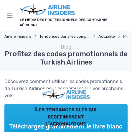
Panneau de gestion des cookies
LE MÉDIA DES PROFESSIONNELS DES COMPAGNIE
AÉRIENNE
Airline Insiders
Tendances dans les compagnies aériennes
Actualité
Prof
Blog
Profitez des codes promotionnels de
Turkish Airlines
Découvrez comment utiliser les codes promotionnels
de Turkish Airlines pour économiser sur vos prochains
vols.
Les tendances clés qui
redéfinissent
l’aéronautique
Téléchargez gratuitement le livre blanc