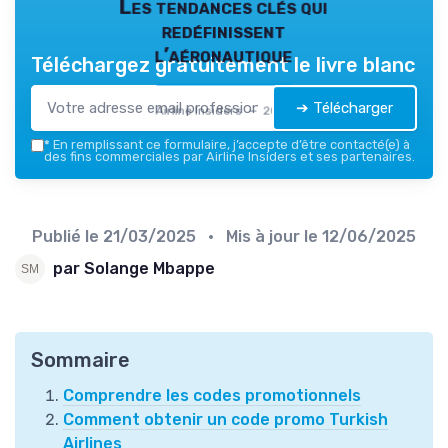
Les tendances clés qui
redéfinissent
l’aéronautique
Téléchargez gratuitement le livre blanc
➔ Télécharger
Airline Insiders — 2026
*
En remplissant ce formulaire, j’accepte d’être contacté(e) à
des fins commerciales par Airline Insiders et ses partenaires.
Publié le
21/03/2025
• Mis à jour le
12/06/2025
par Solange Mbappe
Sommaire
Comprendre les codes promotionnels
Comment obtenir un code promo Turkish
Airlines