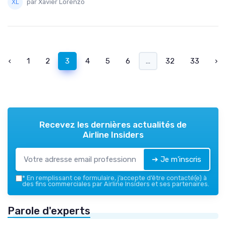
par Xavier Lorenzo
‹
1
2
3
4
5
6
...
32
33
›
Recevez les dernières actualités de
Airline Insiders
➔ Je m'inscris
*
En remplissant ce formulaire, j’accepte d’être contacté(e) à
des fins commerciales par Airline Insiders et ses partenaires.
Parole d'experts