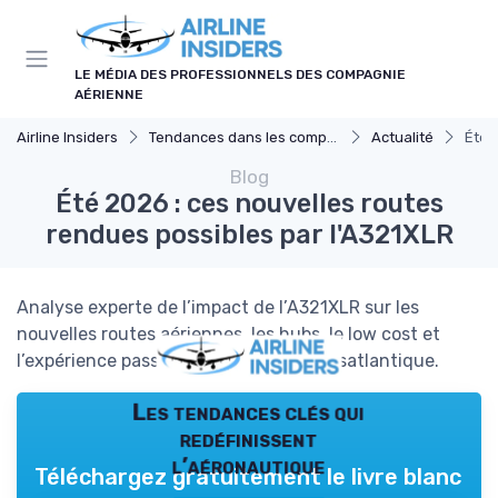
Panneau de gestion des cookies
LE MÉDIA DES PROFESSIONNELS DES COMPAGNIE
AÉRIENNE
Airline Insiders
Tendances dans les compagnies aériennes
Actualité
Été 
Blog
Été 2026 : ces nouvelles routes
rendues possibles par l'A321XLR
Analyse experte de l’impact de l’A321XLR sur les
nouvelles routes aériennes, les hubs, le low cost et
l’expérience passager, avec focus transatlantique.
Les tendances clés qui
redéfinissent
l’aéronautique
Téléchargez gratuitement le livre blanc