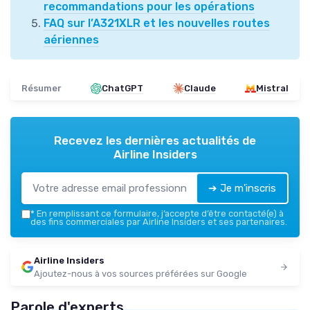
recommandations pour les opérations
FAQ sur l’A321XLR et les nouvelles routes
aériennes
Résumer
ChatGPT
Claude
Mistral
Recevez les dernières actualités de
Airline Insiders
➔ Je m'inscris
*
En remplissant ce formulaire, j’accepte d’être contacté(e) à
des fins commerciales par Airline Insiders et ses partenaires.
Airline Insiders
Ajoutez-nous à vos sources préférées sur Google
Parole d'experts