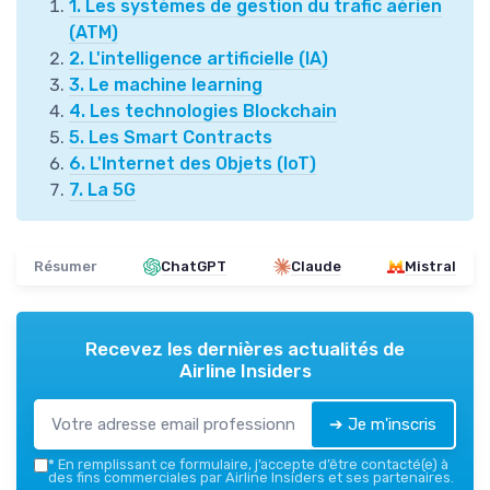
1. Les systèmes de gestion du trafic aérien
(ATM)
2. L'intelligence artificielle (IA)
3. Le machine learning
4. Les technologies Blockchain
5. Les Smart Contracts
6. L'Internet des Objets (IoT)
7. La 5G
Résumer
ChatGPT
Claude
Mistral
Recevez les dernières actualités de
Airline Insiders
➔ Je m'inscris
*
En remplissant ce formulaire, j’accepte d’être contacté(e) à
des fins commerciales par Airline Insiders et ses partenaires.