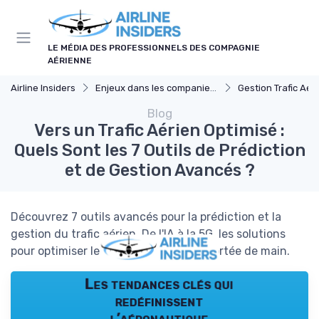
Panneau de gestion des cookies
LE MÉDIA DES PROFESSIONNELS DES COMPAGNIE
AÉRIENNE
Airline Insiders
Enjeux dans les companies d'aviation
Gestion Trafic Aér
Blog
Vers un Trafic Aérien Optimisé :
Quels Sont les 7 Outils de Prédiction
et de Gestion Avancés ?
Découvrez 7 outils avancés pour la prédiction et la
gestion du trafic aérien. De l'IA à la 5G, les solutions
pour optimiser le trafic aérien sont à portée de main.
Les tendances clés qui
redéfinissent
l’aéronautique