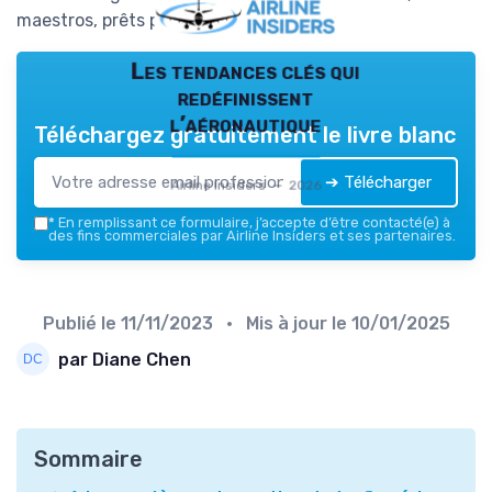
maestros, prêts pour le décollage?
Les tendances clés qui
redéfinissent
l’aéronautique
Téléchargez gratuitement le livre blanc
➔ Télécharger
Airline Insiders — 2026
*
En remplissant ce formulaire, j’accepte d’être contacté(e) à
des fins commerciales par Airline Insiders et ses partenaires.
Publié le
11/11/2023
• Mis à jour le
10/01/2025
par Diane Chen
Sommaire