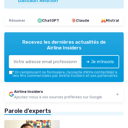
Dassault Aviation
Résumer
ChatGPT
Claude
Mistral
Recevez les dernières actualités de
Airline Insiders
➔ Je m'inscris
*
En remplissant ce formulaire, j’accepte d’être contacté(e) à
des fins commerciales par Airline Insiders et ses partenaires.
Airline Insiders
Ajoutez-nous à vos sources préférées sur Google
Parole d'experts