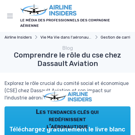
Panneau de gestion des cookies
LE MÉDIA DES PROFESSIONNELS DES COMPAGNIE
AÉRIENNE
Airline Insiders
Vie Ma Vie dans l'aéronautique
Gestion de carrièr
Blog
Comprendre le rôle du cse chez
Dassault Aviation
Explorez le rôle crucial du comité social et économique
(CSE) chez Dassault Aviation et son impact sur
l'industrie aéronautique.
Les tendances clés qui
redéfinissent
l’aéronautique
Téléchargez gratuitement le livre blanc