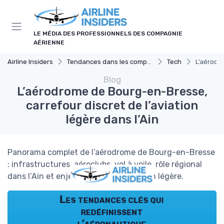
Panneau de gestion des cookies
LE MÉDIA DES PROFESSIONNELS DES COMPAGNIE
AÉRIENNE
Airline Insiders
Tendances dans les compagnies aériennes
Tech
L’aérodro
Blog
L’aérodrome de Bourg-en-Bresse,
carrefour discret de l’aviation
légère dans l’Ain
Panorama complet de l’aérodrome de Bourg-en-Bresse
: infrastructures, aéroclubs, vol à voile, rôle régional
dans l’Ain et enjeux futurs de l’aviation légère.
Les tendances clés qui
redéfinissent
l’aéronautique